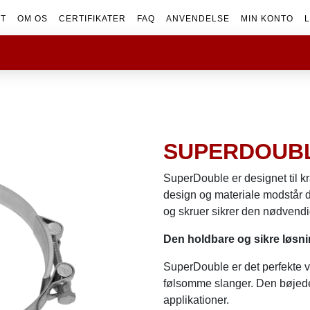
KT
OM OS
CERTIFIKATER
FAQ
ANVENDELSE
MIN KONTO
L
SUPERDOUB
SuperDouble er designet til kr
design og materiale modstår d
og skruer sikrer den nødvendige
Den holdbare og sikre løsnin
SuperDouble er det perfekte va
følsomme slanger. Den bøjed
applikationer.